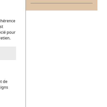
adhérence
st
écié pour
retien.
t de
signs