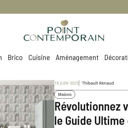
n
Brico
Cuisine
Aménagement
Décorat
18 JUIN 2025
Thibault Renaud
Maison
Révolutionnez v
le Guide Ultime