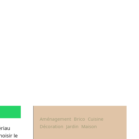
Aménagement
Brico
Cuisine
Décoration
Jardin
Maison
ériau
oisir le