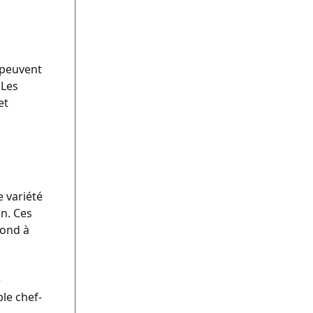
 peuvent
 Les
et
e variété
en. Ces
pond à
e
ble chef-