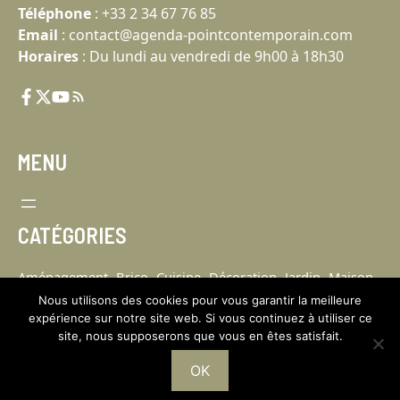
Téléphone
:
+33 2 34 67 76 85
Email
:
contact@agenda-pointcontemporain.com
Horaires
: Du lundi au vendredi de 9h00 à 18h30
MENU
CATÉGORIES
Aménagement
Brico
Cuisine
Décoration
Jardin
Maison
Nous utilisons des cookies pour vous garantir la meilleure
expérience sur notre site web. Si vous continuez à utiliser ce
site, nous supposerons que vous en êtes satisfait.
OK
Copyright © 2026 Point Contemporain.